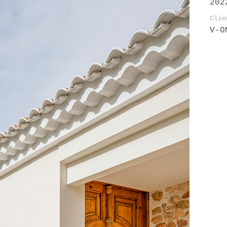
202
Clie
V-O