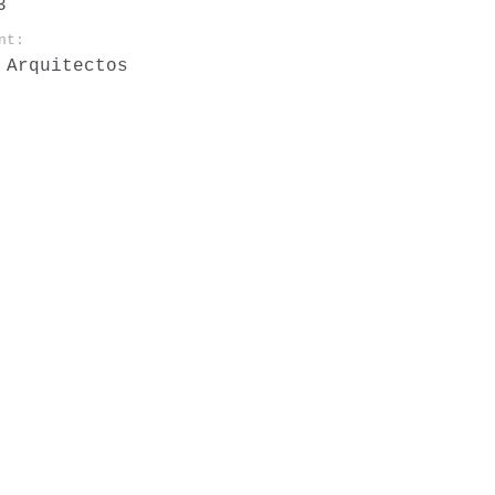
3
nt:
 Arquitectos