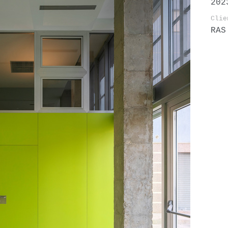
202
Clie
RAS