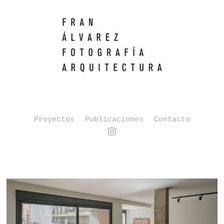
Proyectos
Publicaciones
Contacto