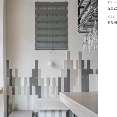
Date
202
Clie
ENN