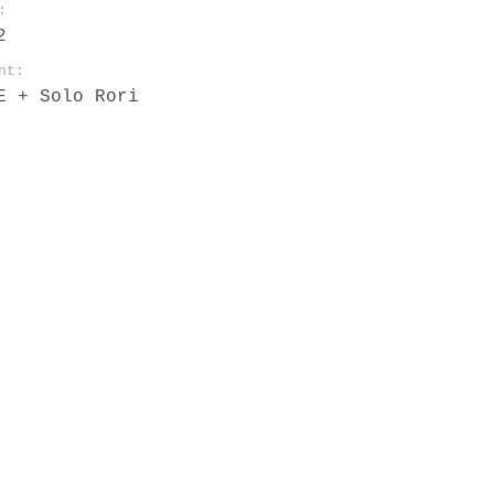
:
2
nt:
E + Solo Rori