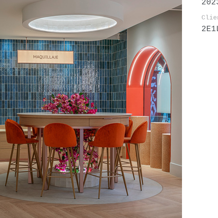
202
Clie
2E1