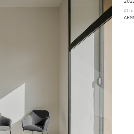
202
Clie
AEM