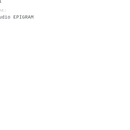
1
nt:
udio EPIGRAM