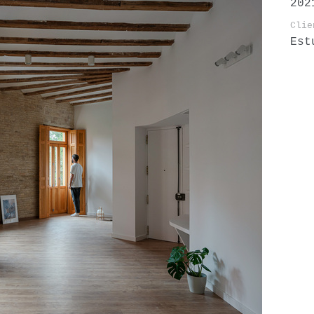
202
Clie
Est